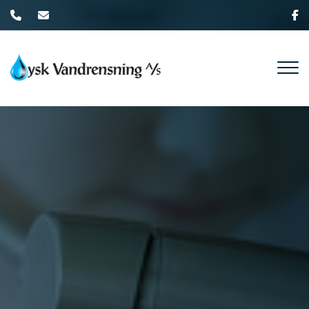
Gå
til
hovedindhold