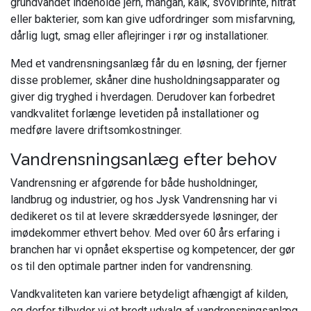
grundvandet indeholde jern, mangan, kalk, svovlbrinte, nitrat
eller bakterier, som kan give udfordringer som misfarvning,
dårlig lugt, smag eller aflejringer i rør og installationer.
Med et vandrensningsanlæg får du en løsning, der fjerner
disse problemer, skåner dine husholdningsapparater og
giver dig tryghed i hverdagen. Derudover kan forbedret
vandkvalitet forlænge levetiden på installationer og
medføre lavere driftsomkostninger.
Vandrensningsanlæg efter behov
Vandrensning er afgørende for både husholdninger,
landbrug og industrier, og hos Jysk Vandrensning har vi
dedikeret os til at levere skræddersyede løsninger, der
imødekommer ethvert behov. Med over 60 års erfaring i
branchen har vi opnået ekspertise og kompetencer, der gør
os til den optimale partner inden for vandrensning.
Vandkvaliteten kan variere betydeligt afhængigt af kilden,
og derfor tilbyder vi et bredt udvalg af vandrensningsanlæg,