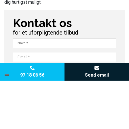
dig hurtigst muligt.
Kontakt os
for et uforpligtende tilbud
Copyright © 2026 - Jysk Vandrensning A/S
, CVR 19423492
|
Privatlivspolitik
|
97 18 06 56
Send email
Cookiepolitik