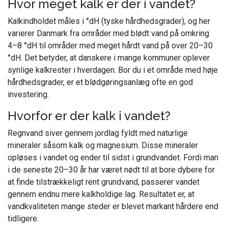
Hvor meget kalk er der i vandet?
Kalkindholdet måles i °dH (tyske hårdhedsgrader), og her
varierer Danmark fra områder med blødt vand på omkring
4–8 °dH til områder med meget hårdt vand på over 20–30
°dH. Det betyder, at danskere i mange kommuner oplever
synlige kalkrester i hverdagen. Bor du i et område med høje
hårdhedsgrader, er et blødgøringsanlæg ofte en god
investering.
Hvorfor er der kalk i vandet?
Regnvand siver gennem jordlag fyldt med naturlige
mineraler såsom kalk og magnesium. Disse mineraler
opløses i vandet og ender til sidst i grundvandet. Fordi man
i de seneste 20–30 år har været nødt til at bore dybere for
at finde tilstrækkeligt rent grundvand, passerer vandet
gennem endnu mere kalkholdige lag. Resultatet er, at
vandkvaliteten mange steder er blevet markant hårdere end
tidligere.