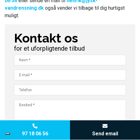
06 56
eller sende en mail til
henrik@jysk-
vandrensning.dk
også vender vi tilbage til dig hurtigst
muligt.
Kontakt os
for et uforpligtende tilbud
Copyright © 2026 - Jysk Vandrensning A/S
, CVR 19423492
|
Privatlivspolitik
|
97 18 06 56
Send email
Cookiepolitik