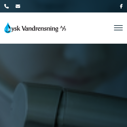
Gå
til
hovedindhold