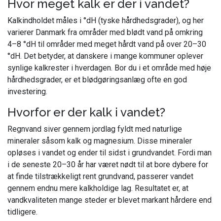
Hvor meget kalk er der i vandet?
Kalkindholdet måles i °dH (tyske hårdhedsgrader), og her
varierer Danmark fra områder med blødt vand på omkring
4–8 °dH til områder med meget hårdt vand på over 20–30
°dH. Det betyder, at danskere i mange kommuner oplever
synlige kalkrester i hverdagen. Bor du i et område med høje
hårdhedsgrader, er et blødgøringsanlæg ofte en god
investering.
Hvorfor er der kalk i vandet?
Regnvand siver gennem jordlag fyldt med naturlige
mineraler såsom kalk og magnesium. Disse mineraler
opløses i vandet og ender til sidst i grundvandet. Fordi man
i de seneste 20–30 år har været nødt til at bore dybere for
at finde tilstrækkeligt rent grundvand, passerer vandet
gennem endnu mere kalkholdige lag. Resultatet er, at
vandkvaliteten mange steder er blevet markant hårdere end
tidligere.