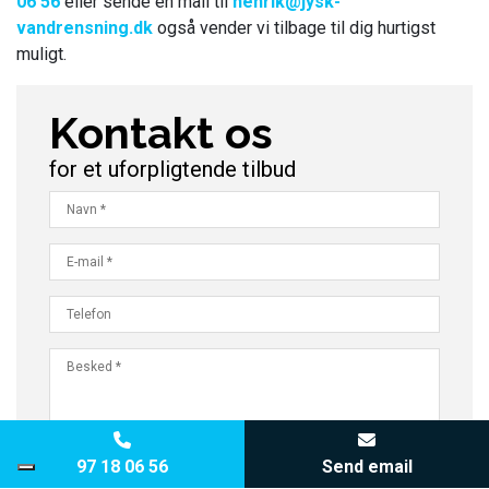
06 56
eller sende en mail til
henrik@jysk-
vandrensning.dk
også vender vi tilbage til dig hurtigst
muligt.
Kontakt os
for et uforpligtende tilbud
Copyright © 2026 - Jysk Vandrensning A/S
, CVR 19423492
|
Privatlivspolitik
|
97 18 06 56
Send email
Cookiepolitik