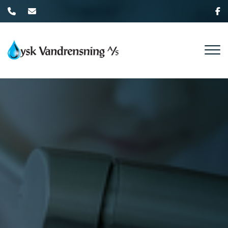
Gå
til
hovedindhold